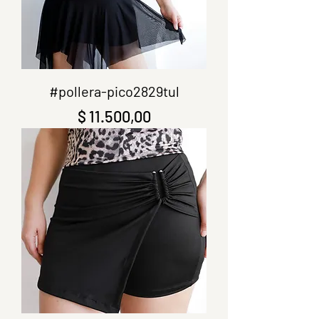
#pollera-pico2829tul
Precio
$ 11.500,00