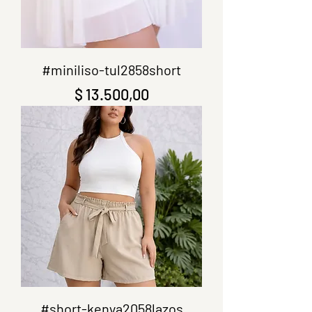
#miniliso-tul2858short
Precio
$ 13.500,00
#short-kenya2058lazos