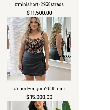
#minishort-2938strass
Precio
$ 11.500,00
#short-engom2590mini
Precio
$ 15.000,00