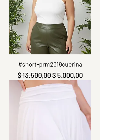
#short-prm2319cuerina
Precio
Precio de oferta
$ 13.500,00
$ 5.000,00