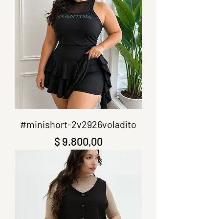
#minishort-2v2926voladito
Precio
$ 9.800,00