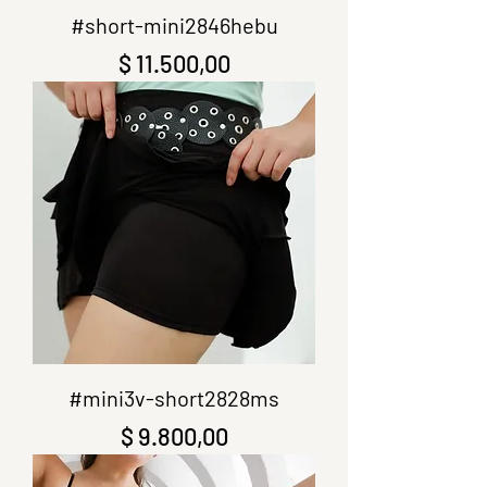
#short-mini2846hebu
Precio
$ 11.500,00
#mini3v-short2828ms
Precio
$ 9.800,00