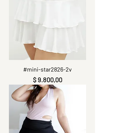
#mini-star2826-2v
Precio
$ 9.800,00