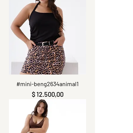
#mini-beng2634animal1
Precio
$ 12.500,00