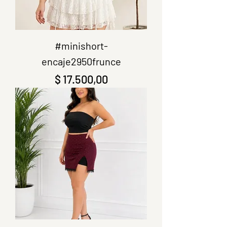
#minishort-
encaje2950frunce
Precio
$ 17.500,00