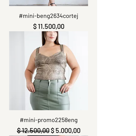
#mini-beng2634cortej
Precio
$ 11.500,00
#mini-promo2258eng
Precio
Precio de oferta
$ 12.500,00
$ 5.000,00