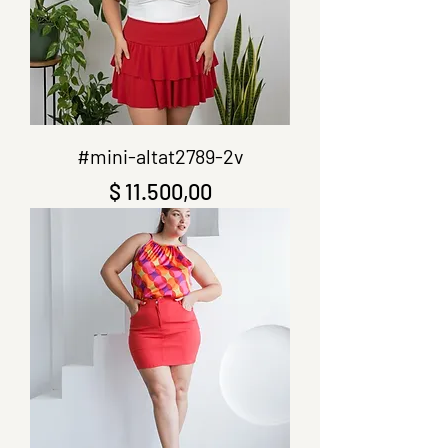
#mini-altat2789-2v
Precio
$ 11.500,00