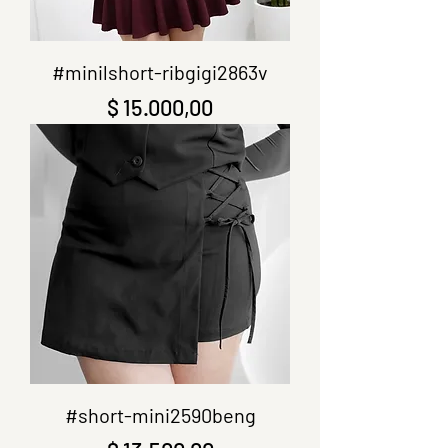
#minilshort-ribgigi2863v
Precio
$ 15.000,00
#short-mini2590beng