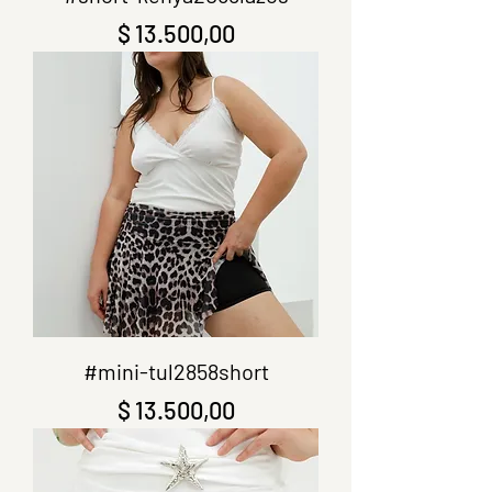
Precio
$ 13.500,00
#mini-tul2858short
Precio
$ 13.500,00