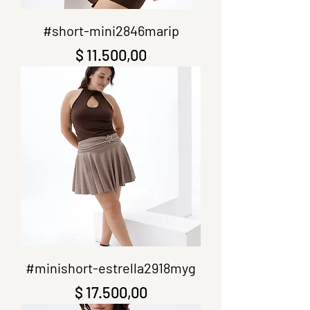
#short-mini2846marip
Precio
$ 11.500,00
#minishort-estrella2918myg
Precio
$ 17.500,00