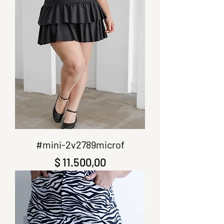
#mini-2v2789microf
Precio
$ 11.500,00