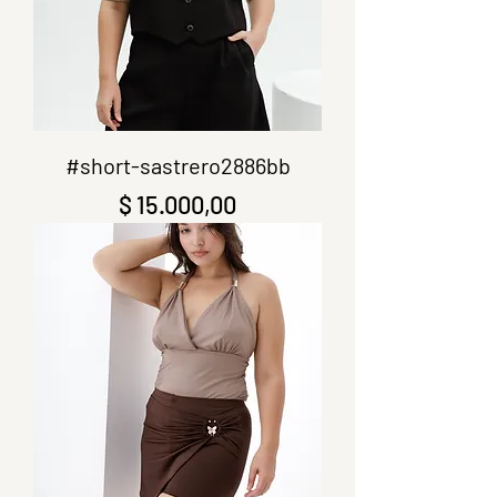
#short-sastrero2886bb
Precio
$ 15.000,00