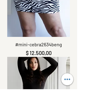
#mini-cebra2634beng
Precio
$ 12.500,00