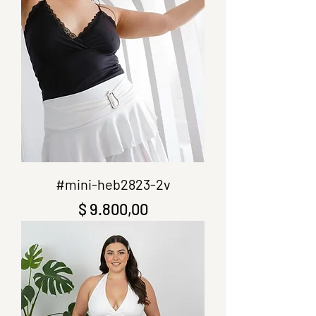
#mini-heb2823-2v
Precio
$ 9.800,00