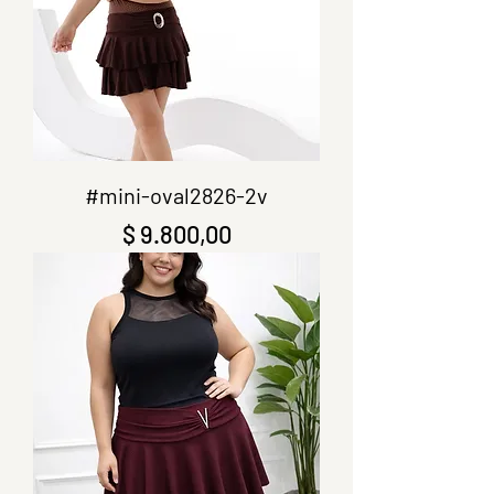
#mini-oval2826-2v
Precio
$ 9.800,00