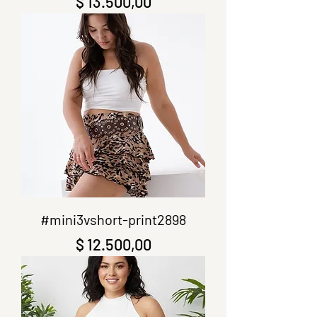
Precio
$ 13.500,00
#mini3vshort-print2898
Precio
$ 12.500,00