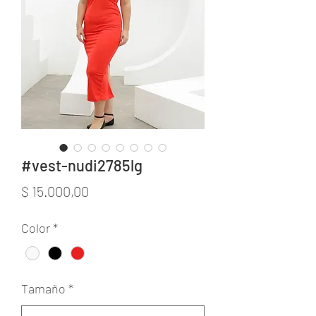
#vest-nudi2785lg
Precio
$ 15.000,00
Color
*
Tamaño
*