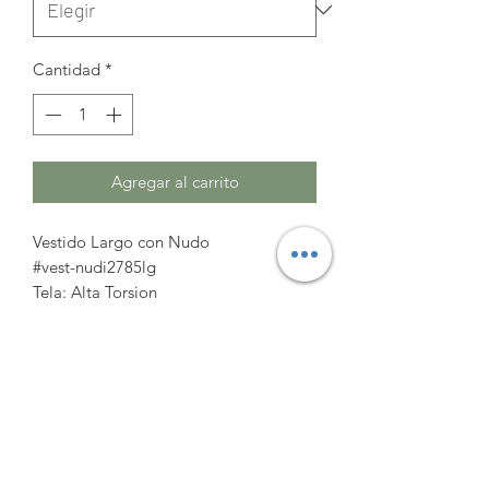
Cantidad
*
Agregar al carrito
Vestido Largo con Nudo
#vest-nudi2785lg
Tela: Alta Torsion
Talle(Busto/Cadera/LArgo)
XL(96cm/96cm/132cm)
2XL(100cm/100cm/133cm)
3XL(104cm/104cm/134cm)
Amato Coleccion