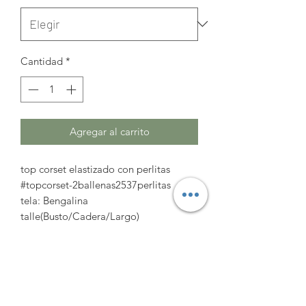
Cantidad
*
Agregar al carrito
top corset elastizado con perlitas
#topcorset-2ballenas2537perlitas
tela: Bengalina
talle(Busto/Cadera/Largo)
XL(88cm/84cm/40cm)
2XL(94cm/90cm/41cm)
3XL(100cm/96cm/42cm)