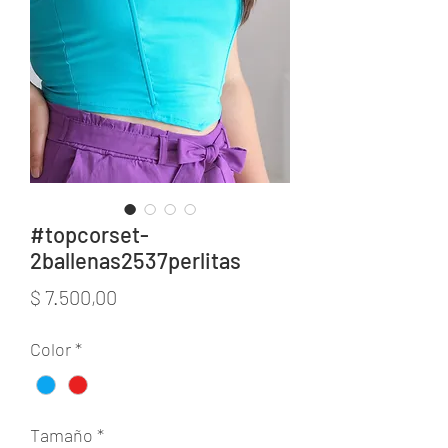
#topcorset-
2ballenas2537perlitas
Precio
$ 7.500,00
Color
*
Tamaño
*