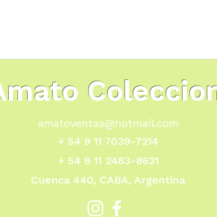
Amato Coleccio
amatoventas@hotmail.com
+ 54 9 11 7039-7214
+ 54 9 11 2483-8621
Cuenca 440, CABA, Argentina