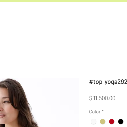
#top-yoga29
Prec
$ 11.500,00
Color
*