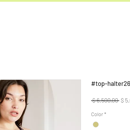
#top-halter2
Prec
 $ 6.500,00 
$ 5
Color
*