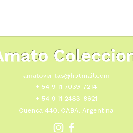
Amato Coleccio
amatoventas@hotmail.com
+ 54 9 11 7039-7214
+ 54 9 11 2483-8621
Cuenca 440, CABA, Argentina