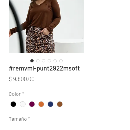
#remvml-punt2922msoft
Precio
$ 9.800,00
Color
*
Tamaño
*