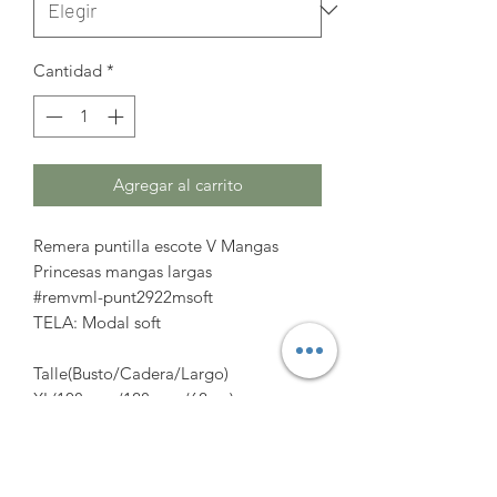
Cantidad
*
Agregar al carrito
Remera puntilla escote V Mangas
Princesas mangas largas
#remvml-punt2922msoft
TELA: Modal soft
Talle(Busto/Cadera/Largo)
XL(108cm+/128cm+/62cm)
2XL(114cm+/134+/63cm)
3XL(120cm+/140+/64cm)