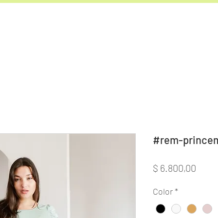
#rem-prince
Prec
$ 6.800,00
Color
*