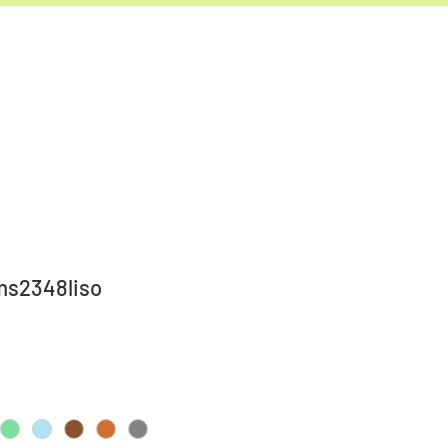
ms2348liso
io