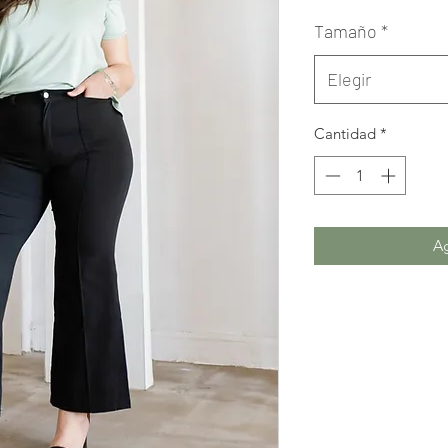
Tamaño
*
Elegir
Cantidad
*
Ag