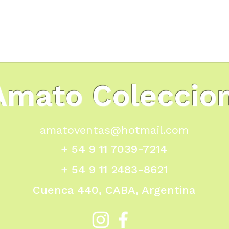
Amato Coleccio
amatoventas@hotmail.com
+ 54 9 11 7039-7214
+ 54 9 11 2483-8621
Cuenca 440, CABA, Argentina