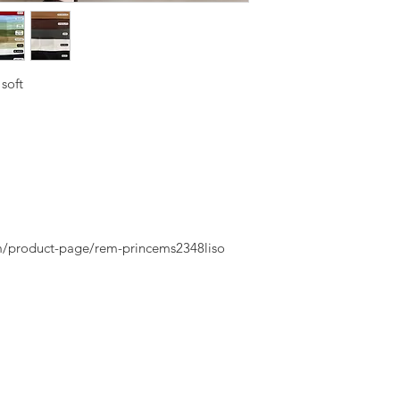
soft
m/product-page/rem-princems2348liso