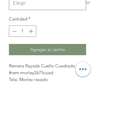
Cantidad
*
Agregar al carrito
Remera Rayada Cuello Cuadrado
#rem-morley2675cuad
Tela: Morley rayado
Talle(Busto/Cintura/Largo)
XL(94cm/90cm/58cm)
2XL(100cm/96cm/59cm)
Amato Coleccion