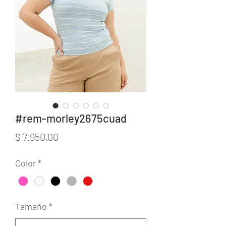
#rem-morley2675cuad
Precio
$ 7.950,00
Color
*
Tamaño
*