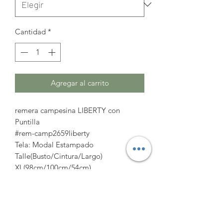
Cantidad
*
Agregar al carrito
remera campesina LIBERTY con
Puntilla
#rem-camp2659liberty
Tela: Modal Estampado
Talle(Busto/Cintura/Largo)
XL(98cm/100cm/54cm)
2XL(104cm/106cm/55cm)
3XL(110cm/112cm/56cm)
https://www.amatocoleccion.com/pro