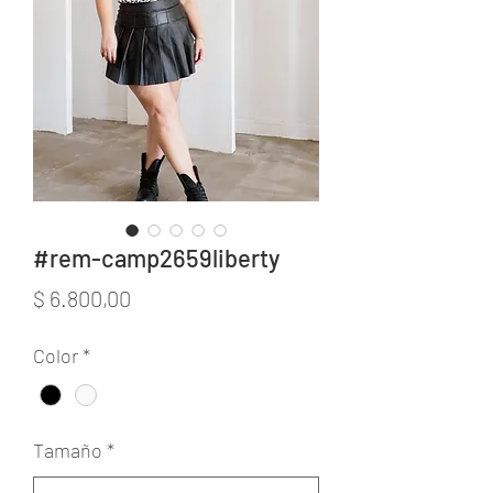
#rem-camp2659liberty
Precio
$ 6.800,00
Color
*
Tamaño
*