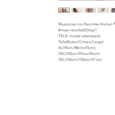
Musculosa con Recortes Animal P
#musc-recorte2656ap1
TELA: modal estampado
Talle(Busto/Cintura/Largo)
XL(94cm/88cm/45cm)
2XL(100cm/94cm/46cm)
3XL(106cm/100cm/47cm)