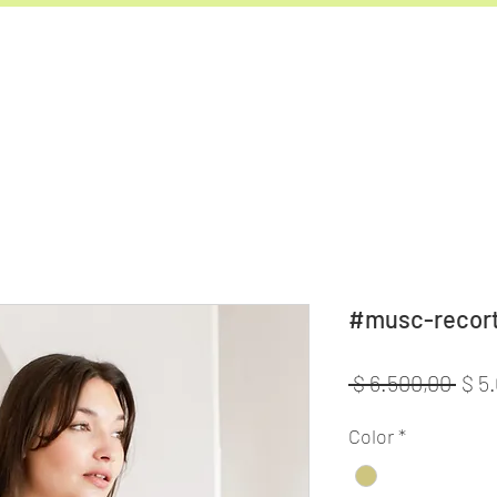
#musc-recor
Prec
 $ 6.500,00 
$ 5
Color
*