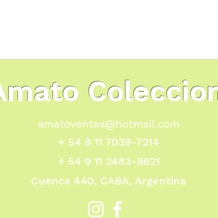
Amato Coleccio
amatoventas@hotmail.com
+ 54 9 11 7039-7214
+ 54 9 11 2483-8621
Cuenca 440, CABA, Argentina