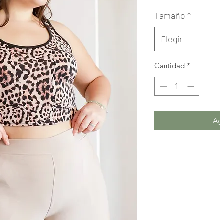
Tamaño
*
Elegir
Cantidad
*
Ag