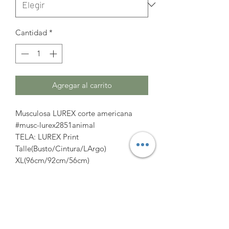
Cantidad
*
Agregar al carrito
Musculosa LUREX corte americana
#musc-lurex2851animal
TELA: LUREX Print
Talle(Busto/Cintura/LArgo)
XL(96cm/92cm/56cm)
2XL(102cm/98cm/57cm)
3XL(108cm/104cm/58cm)
https://www.amatocoleccion.com/pro
duct-page/musc-lurex2851animal