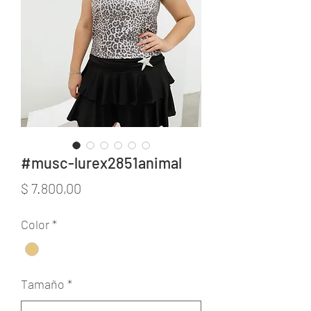
#musc-lurex2851animal
Precio
$ 7.800,00
Color
*
Tamaño
*