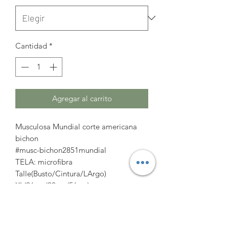
Cantidad
*
Agregar al carrito
Musculosa Mundial corte americana
bichon
#musc-bichon2851mundial
TELA: microfibra
Talle(Busto/Cintura/LArgo)
XL(96cm/92cm/56cm)
2XL(102cm/98cm/57cm)
3XL(108cm/104cm/58cm)