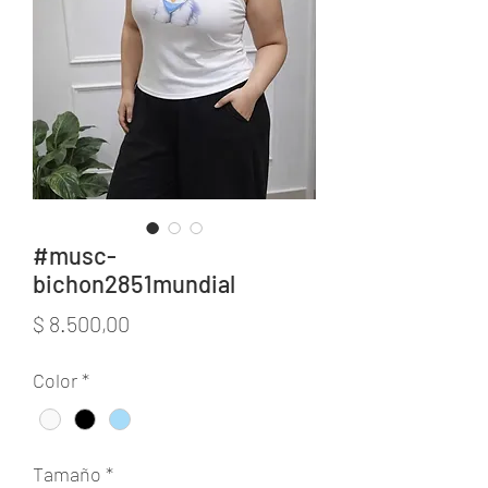
#musc-
bichon2851mundial
Precio
$ 8.500,00
Color
*
Tamaño
*