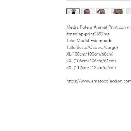
Media Polera Animal Print con m
#mediap-print2892ms
Tela: Modal Estampado
Talle(Busto/Cadera/Largo)
XL(100cm/100cm/60cm)
2XL(106cm/106cm/61cm)
3XL(112cm/112cm/62cm)
https://www.amatocoleccion.co