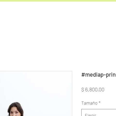
#mediap-pri
Prec
$ 6.800,00
Tamaño
*
Elegir