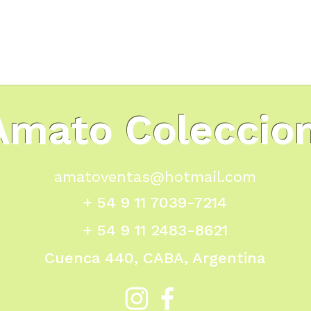
Amato Coleccio
amatoventas@hotmail.com
+ 54 9 11 7039-7214
+ 54 9 11 2483-8621
Cuenca 440, CABA, Argentina