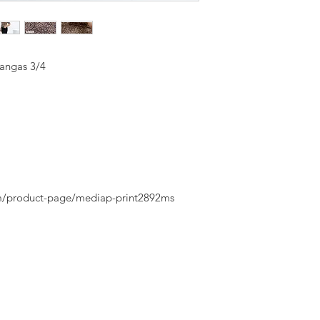
angas 3/4
m/product-page/mediap-print2892ms