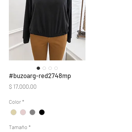
#buzoarg-red2748mp
Precio
$ 17.000,00
Color
*
Tamaño
*