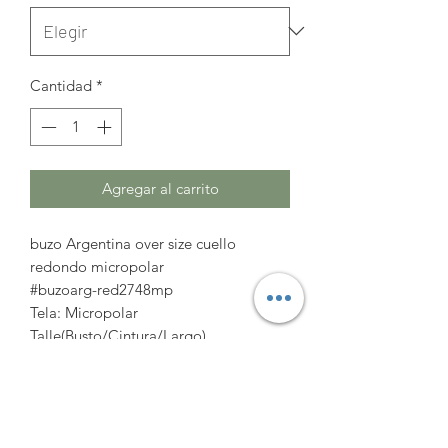
Cantidad
*
Agregar al carrito
buzo Argentina over size cuello
redondo micropolar
#buzoarg-red2748mp
Tela: Micropolar
Talle(Busto/Cintura/Largo)
XL(132cm/140cm/61cm)
2XL(138cm/146cm/62cm)
3XL(144cm/152cm/63cm)
https://www.amatocoleccion.com/pro